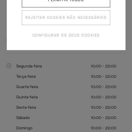
Changsha, Hunan 410000, China
COMO CHEGAR
REJEITAR COOKIES NÃO NECESSÁRIOS
CONFIGURAR OS SEUS COOKIES
+8673189906358
Segunda-feira
10:00 - 22:00
Terça-feira
10:00 - 22:00
Quarta-feira
10:00 - 22:00
Quinta-feira
10:00 - 22:00
Sexta-feira
10:00 - 22:00
Sábado
10:00 - 22:00
Domingo
10:00 - 22:00