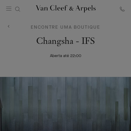
Página
inicial
ENCONTRE UMA BOUTIQUE
Van
Cleef
Van
Changsha - IFS
&
Arpels
Cleef
Aberta até 22:00
&
Arpels