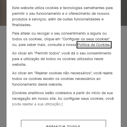
Este website utiliza cookies e tecnologias semelhantes para
permitir o seu funcionamento e o oferecimento de nossos
produtos e serviços, além de outras funcionalidades e
finalidades.
Para alterar ou revogar o seu consentimento a alguns ou
todos os cookies, clique em "Configurar os seus cookies"
ou, para saber mais, consulte a nossa
Política de Cookies.
Ao clicar em "Permitir todos", você dá o seu consentimento
para a utilização de todos os cookies utilizados neste
website.
Abra as portas de nossas boutiques e mergulhe no coração do
Ao clicar em "Rejeitar cookies não necessários", você rejeita
encantador universo da Van Cleef & Arpels. Deixe-se guiar por
todos os cookies exceto os cookies necessários ao
nossas equipes e descubra as fontes de inspiração da Maison
funcionamento deste website.
e suas coleções de Joalheria, Alta Joalheria e Relojoaria.
[Cookies analíticos serão coletados a partir do início da sua
navegação em nosso site. Ao configurar seus cookies, você
pode rejeitar a sua utilização.]
188 West Jiefang road,
L126,1F, Changsha IFS,
PERMITIR TODOS