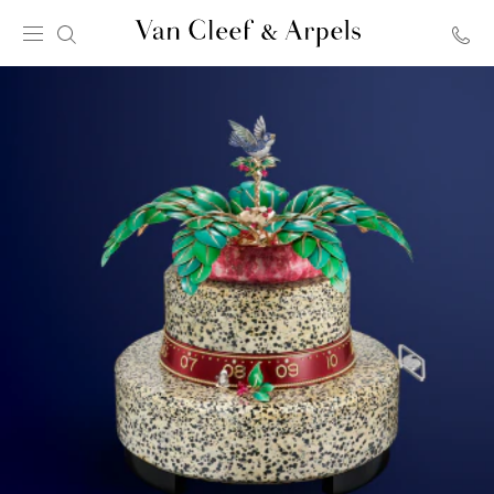
Главная
страница
Van
Cleef
&
Arpels