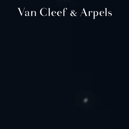
Главная
страница
Van
Cleef
&
Arpels