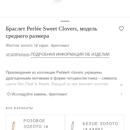
Браслет Perlée Sweet Clovers, модель
Мой
список
среднего размера
желан
Желтое золото 18 карат, бриллиант
Брасл
Perlée
ПОДРОБНАЯ ИНФОРМАЦИЯ ОБ ИЗДЕЛИИ
VCARP6X600
Sweet
Clover
модел
Произведения из коллекции Perlée® clovers украшены
средн
драгоценными мотивами в форме четырехлистника – символа
разме
удачи Van Cleef & Arpels. Каждый из них венчает золотая
бусинка.
Исследуйте камень:
бриллиант
Браслет Perlée Sweet Clovers, желтое золото 18 карат,
бриллианты, модель среднего размера.
ВСЕ ВАРИАНТЫ
РОЗОВОЕ
БЕЛОЕ ЗОЛОТО
ЗОЛОТО 18
18 КАРАТ