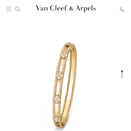
Главная
страница
Van
Cleef
&
Arpels