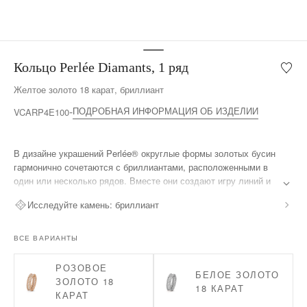
Кольцо Perlée Diamants, 1 ряд
Мой
список
Желтое золото 18 карат, бриллиант
желан
Кольц
ПОДРОБНАЯ ИНФОРМАЦИЯ ОБ ИЗДЕЛИИ
VCARP4E100
Perlée
Diaman
1
В дизайне украшений Perlée® округлые формы золотых бусин
ряд
гармонично сочетаются с бриллиантами, расположенными в
один или несколько рядов. Вместе они создают игру линий и
света.
Исследуйте камень:
бриллиант
Кольцо Perlée Diamants, 1 ряд, желтое золото 18 карат,
бриллианты.
ВСЕ ВАРИАНТЫ
РОЗОВОЕ
БЕЛОЕ ЗОЛОТО
ЗОЛОТО 18
18 КАРАТ
КАРАТ