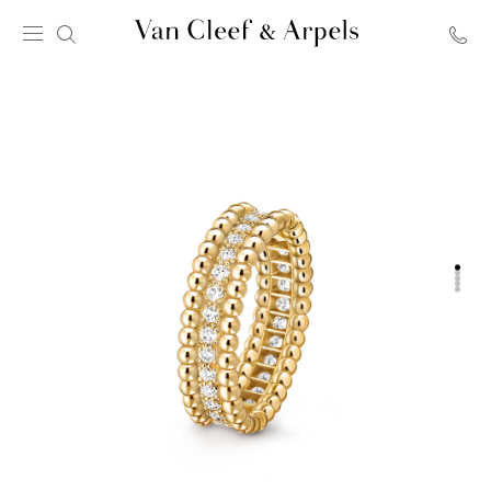
Главная
страница
Van
Cleef
&
Arpels