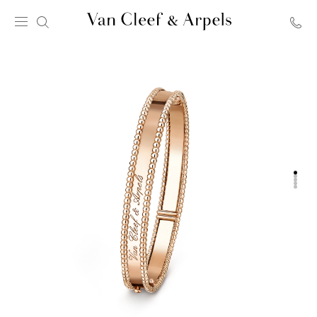
Главная
страница
Van
Cleef
&
Arpels