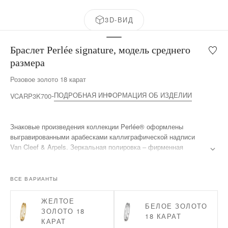
3D-ВИД
Браслет Perlée signature, модель среднего
Мой
список
размера
желан
Розовое золото 18 карат
Брасл
Perlée
ПОДРОБНАЯ ИНФОРМАЦИЯ ОБ ИЗДЕЛИИ
VCARP3K700
signatu
модел
средн
Знаковые произведения коллекции Perlée® оформлены
разме
выгравированными арабесками каллиграфической надписи
Van Cleef & Arpels. Зеркальная полировка – фирменная
техника ювелиров Дома – искусно выполняется вручную.
Браслет Perlée signature, розовое золото 18 карат, модель
ВСЕ ВАРИАНТЫ
среднего размера.
ЖЕЛТОЕ
БЕЛОЕ ЗОЛОТО
ЗОЛОТО 18
18 КАРАТ
КАРАТ