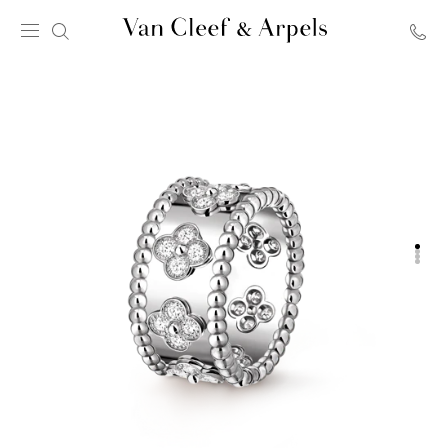
Главная
страница
Van
Cleef
&
Arpels