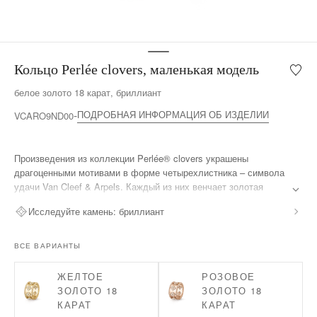
Кольцо Perlée clovers, маленькая модель
Мой
список
белое золото 18 карат, бриллиант
желан
Кольц
ПОДРОБНАЯ ИНФОРМАЦИЯ ОБ ИЗДЕЛИИ
VCARO9ND00
Perlée
clovers
мален
Произведения из коллекции Perlée® clovers украшены
модел
драгоценными мотивами в форме четырехлистника – символа
удачи Van Cleef & Arpels. Каждый из них венчает золотая
бусинка.
Исследуйте камень:
бриллиант
Кольцо Perlée clovers, белое золото 18 карат с родиевым
покрытием, бриллианты, маленькая модель.
ВСЕ ВАРИАНТЫ
ЖЕЛТОЕ
РОЗОВОЕ
ЗОЛОТО 18
ЗОЛОТО 18
КАРАТ
КАРАТ