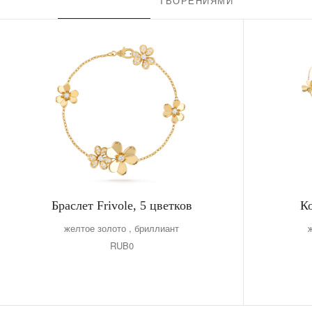
ТВОРЕНИЯМИ
Браслет Frivole, 5 цветков
Ко
желтое золото , бриллиант
RUB0