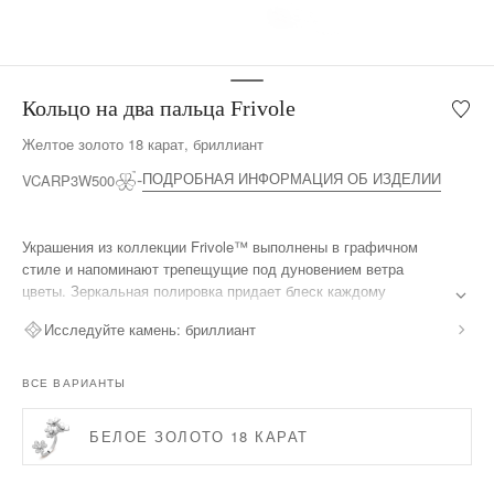
Кольцо на два пальца Frivole
Мой
список
Желтое золото 18 карат, бриллиант
желан
Кольц
ПОДРОБНАЯ ИНФОРМАЦИЯ ОБ ИЗДЕЛИИ
VCARP3W500
на
два
пальц
Украшения из коллекции Frivole™ выполнены в графичном
Frivole
стиле и напоминают трепещущие под дуновением ветра
цветы. Зеркальная полировка придает блеск каждому
золотому лепестку в форме сердца.
Исследуйте камень:
бриллиант
Кольцо на два пальца Frivole, желтое золото 18 карат,
бриллианты.
ВСЕ ВАРИАНТЫ
БЕЛОЕ ЗОЛОТО 18 КАРАТ