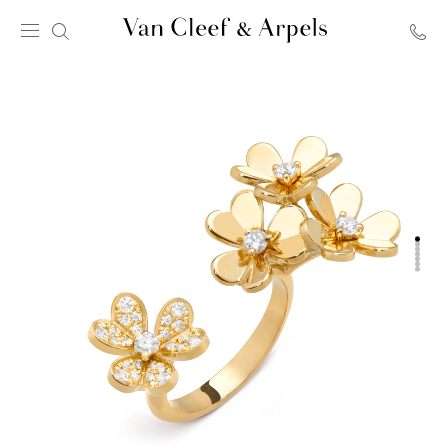
Главная
страница
Van
Cleef
&
Arpels