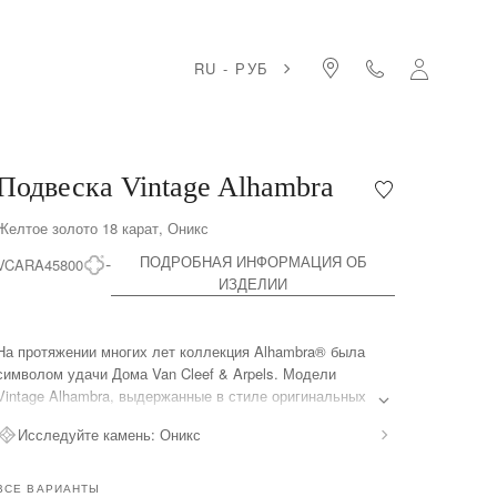
RU - РУБ
Подвеска Vintage Alhambra
Мой
список
Желтое золото 18 карат, Оникс
желаний
Подвеска
ПОДРОБНАЯ ИНФОРМАЦИЯ ОБ
VCARA45800
Vintage
ИЗДЕЛИИ
Alhambra
На протяжении многих лет коллекция Alhambra® была
символом удачи Дома Van Cleef & Arpels. Модели
Vintage Alhambra, выдержанные в стиле оригинальных
украшений Alhambra 1968 года, отличает элегантность,
Исследуйте камень:
Оникс
неподвластная времени. Вдохновленные
четырехлистным клевером мотивы – символы удачи.
Они украшены изящным золотым контуром из бусин и
ВСЕ ВАРИАНТЫ