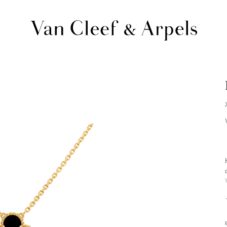
Главная
страница
Van
Cleef
&
Arpels