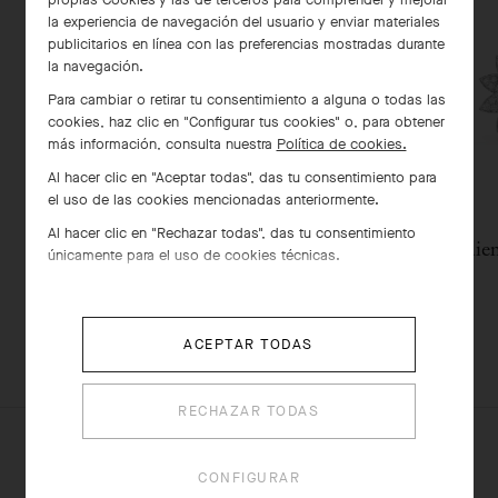
la experiencia de navegación del usuario y enviar materiales
publicitarios en línea con las preferencias mostradas durante
la navegación.
Para cambiar o retirar tu consentimiento a alguna o todas las
cookies, haz clic en "Configurar tus cookies" o, para obtener
más información, consulta nuestra
Política de cookies.
Al hacer clic en "Aceptar todas", das tu consentimiento para
el uso de las cookies mencionadas anteriormente.
Al hacer clic en "Rechazar todas", das tu consentimiento
Clip colgante Lotus, modelo
Pendien
únicamente para el uso de cookies técnicas.
mediano
Oro blanco , Diamante
€ 28'300
ACEPTAR TODAS
RECHAZAR TODAS
CONFIGURAR