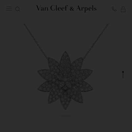
MI
Página
CE
de
inicio
de
Van
Cleef
&
Arpels