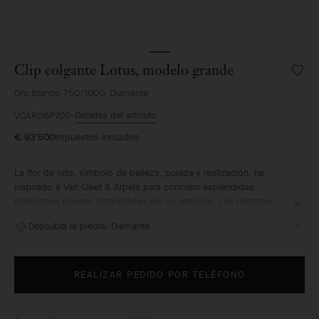
Clip colgante Lotus, modelo grande
Lista
de
Oro blanco 750/1000, Diamante
deseo
Clip
Detalles del artículo
VCARO6P700
colgan
€ 93'500
Impuestos incluidos
Lotus,
model
grande
La flor de loto, símbolo de belleza, pureza y realización, ha
inspirado a Van Cleef & Arpels para concebir espléndidas
creaciones joyeras distinguidas por su armonía. Las distintas
técnicas de engastado de diamantes que domina la Maison de
Descubra la piedra:
Diamante
Alta Joyería expresan inequívocamente su maestría.
Clip colgante Lotus, modelo grande, oro blanco, diamantes.
REALIZAR PEDIDO POR TELÉFONO