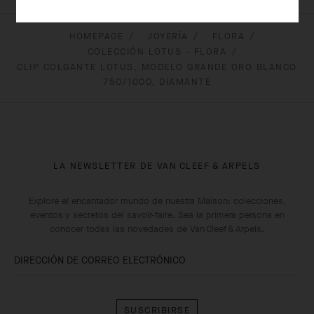
HOMEPAGE
JOYERÍA
FLORA
COLECCIÓN LOTUS - FLORA
CLIP COLGANTE LOTUS, MODELO GRANDE ORO BLANCO
750/1000, DIAMANTE
LA NEWSLETTER DE VAN CLEEF & ARPELS
Explore el encantador mundo de nuestra Maison: colecciones,
eventos y secretos del savoir-faire. Sea la primera persona en
conocer todas las novedades de Van Cleef & Arpels.
DIRECCIÓN DE CORREO ELECTRÓNICO
Suscribirse