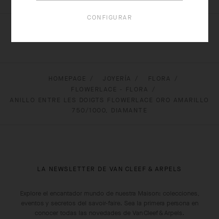
CONFIGURAR
HOMEPAGE
JOYERÍA
FLORA
FLOWERLACE - FLORA
ANILLO ENTRE LES DOIGTS FLOWERLACE ORO AMARILLO
750/1000, DIAMANTE
LA NEWSLETTER DE VAN CLEEF & ARPELS
Explore el encantador mundo de nuestra Maison: colecciones,
eventos y secretos del savoir-faire. Sea la primera persona en
conocer todas las novedades de Van Cleef & Arpels.