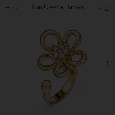
MI
Página
CE
de
inicio
de
Van
Cleef
&
Arpels