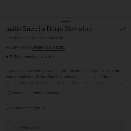
Anillo Entre les Doigts Flowerlace
Lista
de
Oro amarillo 750/1000, Diamante
deseo
Anillo
Detalles del artículo
VCARPME000
Entre
€ 9'400
Impuestos incluidos
les
Doigts
Flower
La colección Flowerlace® reúne dos de las fuentes de inspiración
más apreciadas de Van Cleef & Arpels: la naturaleza y la Alta
Costura. Impregnados de movimiento, los motivos combinan la
elegancia de una corola con la ligereza de un lazo. Brillan gracias
Descubra la piedra:
Diamante
a los diamantes seleccionados según los criterios más estrictos
que reflejan la tradición de excelencia de la Maison.
¿Qué tamaño elegir?
Pendientes Flowerlace, modelo pequeño, oro amarillo,
diamantes.
Grabado gratuito