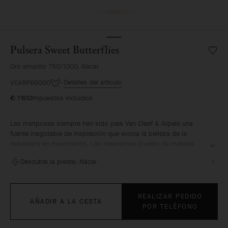
Pulsera Sweet Butterflies
Lista
de
Oro amarillo 750/1000, Nácar
deseo
Pulser
Detalles del artículo
VCARF69000
Sweet
€ 1'610
Impuestos incluidos
Butterf
Las mariposas siempre han sido para Van Cleef & Arpels una
fuente inagotable de inspiración que evoca la belleza de la
naturaleza en movimiento. Las creaciones joyeras de metales
preciosos decoradas con este motivo son sinónimo de ligereza,
Descubra la piedra:
Nácar
elegancia y feminidad.
Pulsera Sweet Butterflies, oro amarillo, nácar blanco
REALIZAR PEDIDO
AÑADIR A LA CESTA
POR TELÉFONO