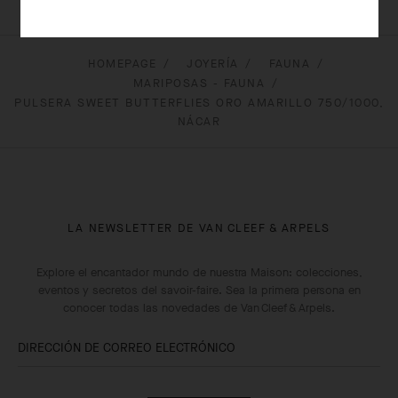
HOMEPAGE
JOYERÍA
FAUNA
MARIPOSAS - FAUNA
PULSERA SWEET BUTTERFLIES ORO AMARILLO 750/1000,
NÁCAR
LA NEWSLETTER DE VAN CLEEF & ARPELS
Explore el encantador mundo de nuestra Maison: colecciones,
eventos y secretos del savoir-faire. Sea la primera persona en
conocer todas las novedades de Van Cleef & Arpels.
DIRECCIÓN DE CORREO ELECTRÓNICO
Suscribirse