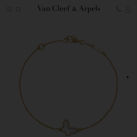
MI
Página
CE
de
inicio
de
Van
Cleef
&
Arpels