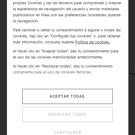
propias Cookies y las de terceros para comprender y mejorar
la experiencia de navegación del usuario y enviar materiales
publicitarios en línea con las preferencias mostradas durante
la navegación.
Para cambiar o retirar tu consentimiento a alguna o todas las
cookies, haz clic en "Configurar tus cookies" o, para obtener
más información, consulta nuestra
Política de cookies.
Al hacer clic en "Aceptar todas", das tu consentimiento para
el uso de las cookies mencionadas anteriormente.
Al hacer clic en "Rechazar todas", das tu consentimiento
únicamente para el uso de cookies técnicas.
Colgante Sweet Butterflies
Pen
Oro amarillo , Nácar
€ 1'780
ACEPTAR TODAS
RECHAZAR TODAS
CONFIGURAR