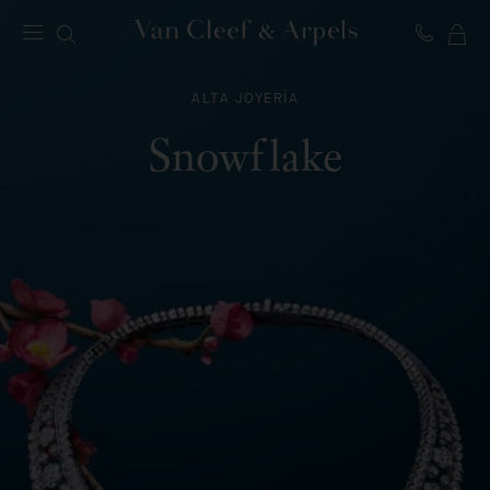
MI
Página
CE
de
ALTA JOYERÍA
inicio
de
Snowflake
Van
Cleef
&
Arpels