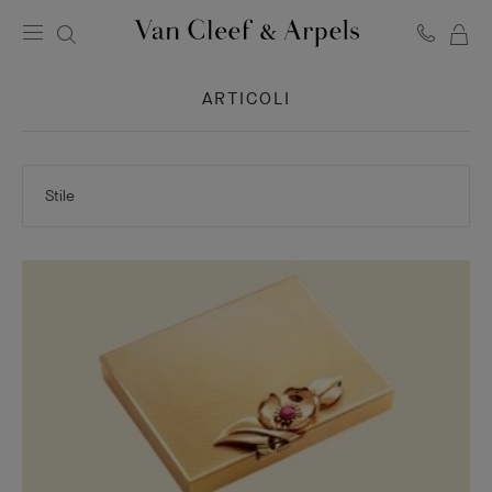
LA
Homepage
MI
Van
ARTICOLI
SH
Cleef
BA
&
Arpels