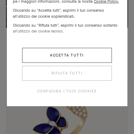
pe r maggiori informazioni, consulta la nostra
Cookie Policy.
Cliccando su “Accetta tutti”, esprimi il tuo consenso
all’utilizzo dei cookie sopraindicati.
Cliccando su “Rifiuta tutti”, esprimi il tuo consenso soltanto
all’utilizzo dei cookie tecnici.
LEGGENDE
L’amore per i viaggi dei fratelli
ACCETTA TUTTI
Arpels
RIFIUTA TUTTI
CONFIGURA I TUOI COOKIES