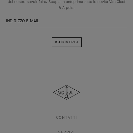
del nostro savoir-faire. Scopra in anteprima tutte le novità Van Cleef
& Arpels.
INDIRIZZO E-MAIL
Iscriversi
Van
Cleef
&
Arpels
CONTATTI
SERVIZI