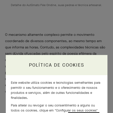
Detalhe do Autômato Fée Ondine, suas pedras e técnica artesanal.
O mecanismo altamente complexo permite o movimento
coordenado de diversos componentes, ao mesmo tempo em
que informa as horas. Contudo, as complexidades técnicas são
sem dúvida ofuscadas pelo espírito de poesia efêmera da
criação: movimento e leveza, a beleza da natureza, a graça de
POLÍTICA DE COOKIES
uma fada despertando do sono e as nuances das pedras
preciosas e do esmalte. Este Objeto Extraordinário transmite o
universo narrativo da Van Cleef & Arpels através da criatividade
Este website utiliza cookies e tecnologias semelhantes para
e savoir-faire da Maison, produzindo verdadeiro
permitir o seu funcionamento e o oferecimento de nossos
deslumbramento.
produtos e serviços, além de outras funcionalidades e
finalidades.
Para alterar ou revogar o seu consentimento a alguns ou
todos os cookies, clique em "Configurar os seus cookies"