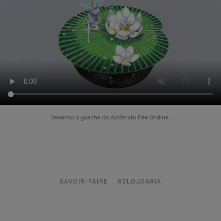
Desenho a guache do Autômato Fée Ondine.
SAVOIR-FAIRE
RELOJOARIA