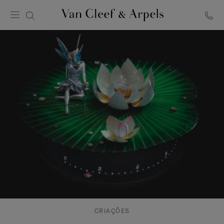
Página
inicial
Van
Cleef
&
Arpels
CRIAÇÕES