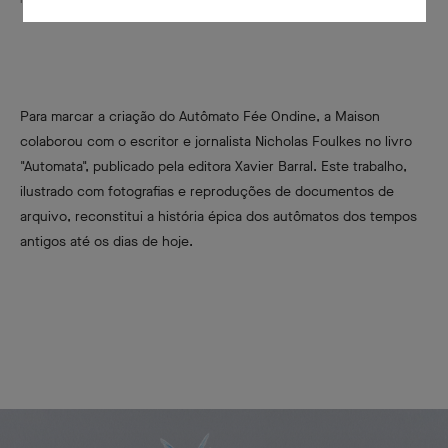
Para marcar a criação do Autômato Fée Ondine, a Maison
colaborou com o escritor e jornalista Nicholas Foulkes no livro
"Automata", publicado pela editora Xavier Barral. Este trabalho,
ilustrado com fotografias e reproduções de documentos de
arquivo, reconstitui a história épica dos autômatos dos tempos
antigos até os dias de hoje.