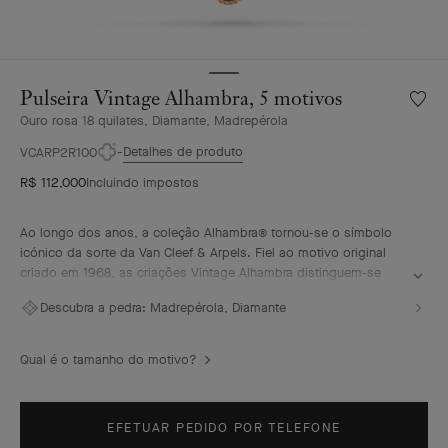
Pulseira Vintage Alhambra, 5 motivos
Lista
de
Ouro rosa 18 quilates, Diamante, Madrepérola
desejo
Detalhes de produto
VCARP2R100
Pulseir
Vintag
R$ 112,000
Incluindo impostos
Alhamb
5
Ao longo dos anos, a coleção Alhambra® tornou-se o símbolo
motiv
icónico da sorte da Van Cleef & Arpels. Fiel ao motivo original
criado em 1968, as criações Vintage Alhambra distinguem-se
pela sua elegância intemporal. Inspirados no trevo de quatro
Descubra a pedra:
Madrepérola, Diamante
folhas, estes motivos, símbolos de sorte, são adornados com
um delicado contorno de contas douradas e apresentam uma
vasta gama de materiais.
Qual é o tamanho do motivo?
Pulseira Vintage Alhambra, 5 motivos, ouro rosa de 18 quilates,
madrepérola cinzenta, diamantes.
EFETUAR PEDIDO POR TELEFONE