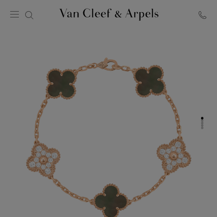
Página
inicial
Van
Cleef
&
Arpels