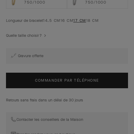
750/1000
750/1000
Longueur de bracelet
14.5 CM
16 CM
17 CM
18 CM
Quelle taille choisir ?
Gravure offerte
COMMANDER PAR TÉLÉPHONE
Retours sans frais dans un délai de 30 jours
Contacter les conseillers de la Maison