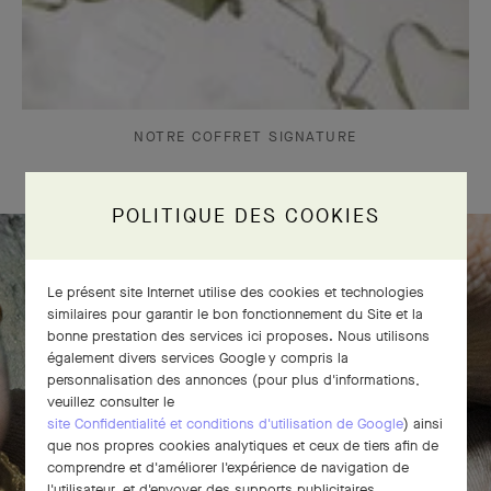
NOTRE COFFRET SIGNATURE
POLITIQUE DES COOKIES
Le bracelet Perlée diamants 5 rangs
Le présent site Internet utilise des cookies et technologies
similaires pour garantir le bon fonctionnement du Site et la
prend vie
bonne prestation des services ici proposes. Nous utilisons
également divers services Google y compris la
personnalisation des annonces (pour plus d'informations,
veuillez consulter le
site Confidentialité et conditions d'utilisation de Google
) ainsi
que nos propres cookies analytiques et ceux de tiers afin de
comprendre et d'améliorer l'expérience de navigation de
l'utilisateur, et d'envoyer des supports publicitaires