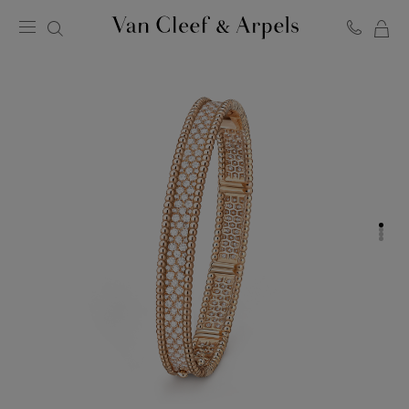
MO
Page
PA
d'accueil
de
Van
Cleef
&
Arpels