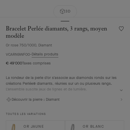
3D
Bracelet Perlée diamants, 3 rangs, moyen
Liste
de
modèle
souhai
Or rose 750/1000, Diamant
Bracele
Perlée
Détails produits
VCARN9WF00
diaman
€ 49'000
Taxes comprises
3
rangs,
moyen
La rondeur de la perle d'or s'associe aux diamonds ronds sur les
modèl
créations Perlée® diamants, réunies sur un ou plusieurs rangs.
L'ensemble suscite jeux de lignes et de lumière.
Bracelet Perlée diamants, 3 rangs, or rose, diamants, moyen
Découvrir la pierre :
Diamant
modèle.
TOUTES LES VARIATIONS
OR JAUNE
OR BLANC