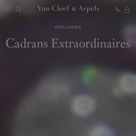
MO
Page
PA
d'accueil
HORLOGERIE
de
Van
Cadrans Extraordinaires
Cleef
&
Arpels