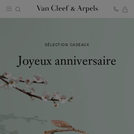
MO
Page
PA
d'accueil
de
Van
Cleef
SÉLECTION CADEAUX
&
Arpels
Joyeux anniversaire