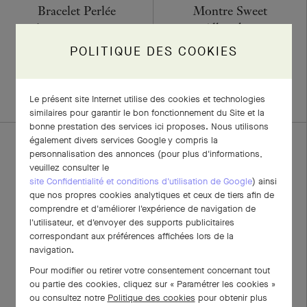
Bracelet Perlée
Montre Sweet
signature, moyen
Alhambra
modèle
POLITIQUE DES COOKIES
Or jaune, Diamant, Nacre
Or jaune
€ 29'100
€ 7'600
+4 variations de pierres
Le présent site Internet utilise des cookies et technologies
similaires pour garantir le bon fonctionnement du Site et la
bonne prestation des services ici proposes. Nous utilisons
également divers services Google y compris la
personnalisation des annonces (pour plus d'informations,
veuillez consulter le
site Confidentialité et conditions d'utilisation de Google
) ainsi
que nos propres cookies analytiques et ceux de tiers afin de
comprendre et d'améliorer l'expérience de navigation de
l'utilisateur, et d'envoyer des supports publicitaires
correspondant aux préférences affichées lors de la
navigation.
Pour modifier ou retirer votre consentement concernant tout
Bague Frivole 1 fleur
Pendentif Deux
ou partie des cookies, cliquez sur « Paramétrer les cookies »
petit modèle
Papillons
ou consultez notre
Politique des cookies
pour obtenir plus