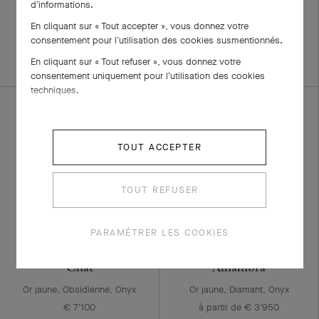
d’informations.
Or jaune, Diamant
Or jaune, Or blanc, Diamant
En cliquant sur « Tout accepter », vous donnez votre
à partir de € 3'600
€ 17'500
consentement pour l’utilisation des cookies susmentionnés.
+3 variations de pierres
En cliquant sur « Tout refuser », vous donnez votre
consentement uniquement pour l’utilisation des cookies
techniques.
TOUT ACCEPTER
TOUT REFUSER
PARAMÉTRER LES COOKIES
Clip Lucky Animals
Bague Vintage
Chat
Alhambra
Or jaune, Obsidienne, Onyx
Or jaune, Diamant, Onyx
€ 7'100
à partir de € 3'950