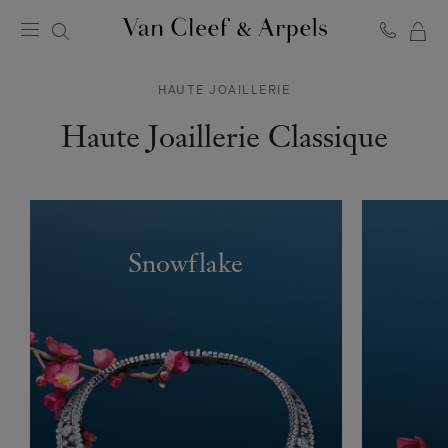
MO
Page
PA
d'accueil
HAUTE JOAILLERIE
de
Van
Haute Joaillerie Classique
Cleef
&
Arpels
Snowflake