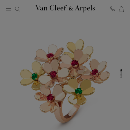
MO
Page
PA
d'accueil
de
Van
Cleef
&
Arpels