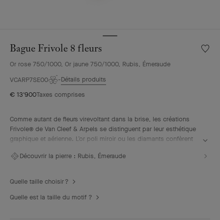
Bague Frivole 8 fleurs
Liste
de
Or rose 750/1000, Or jaune 750/1000, Rubis, Émeraude
souhai
Bague
Détails produits
VCARP7SE00
Frivole
€ 13'900
Taxes comprises
8
fleurs
Comme autant de fleurs virevoltant dans la brise, les créations
Frivole® de Van Cleef & Arpels se distinguent par leur esthétique
graphique et aérienne. L’or poli miroir ou les diamants confèrent
aux pétales en forme de cœur un éclat unique.
Découvrir la pierre :
Rubis, Émeraude
Bague Frivole 8 fleurs, or rose, or jaune, rubis, émeraudes.
Quelle taille choisir ?
Quelle est la taille du motif ?