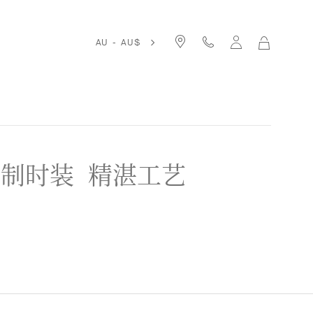
AU - AU$
我
的
购
物
袋
定制时装
精湛工艺