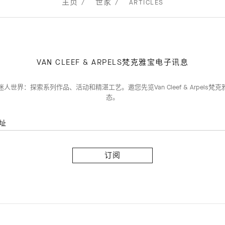
主页
世家
ARTICLES
VAN CLEEF & ARPELS梵克雅宝电子讯息
人世界：探索系列作品、活动和精湛工艺。邀您先览Van Cleef & Arpels梵
态。
址
订
阅
Van
Cleef