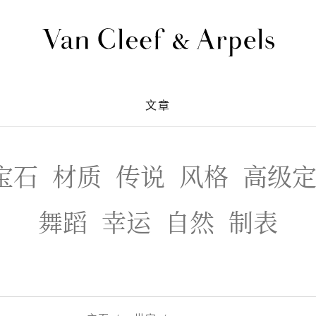
Van
Cleef
&
文章
Arpels
梵
克
雅
宝石
材质
传说
风格
高级
宝
舞蹈
幸运
自然
制表