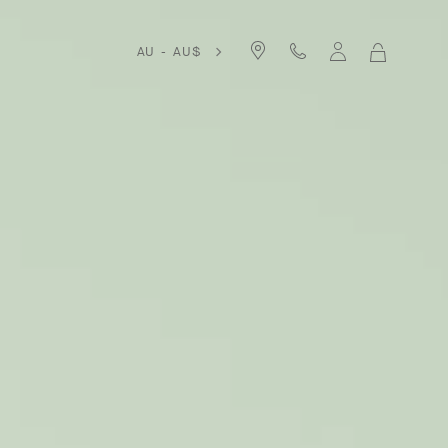
AU - AU$
我
的
购
物
袋