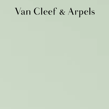
Van
Cleef
&
Arpels
梵
克
雅
宝