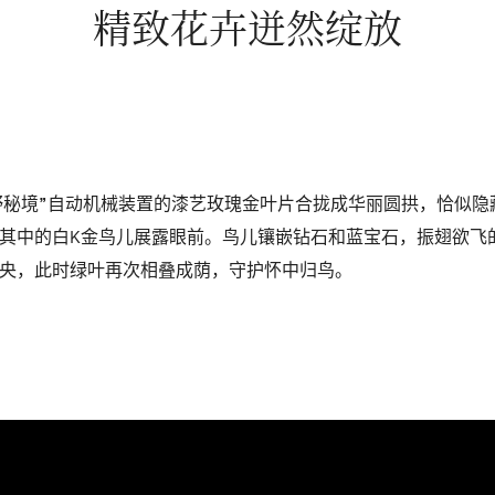
精致花卉迸然绽放
s Baies“绿野秘境”自动机械装置的漆艺玫瑰金叶片合拢成华丽圆拱，
其中的白K金鸟儿展露眼前。鸟儿镶嵌钻石和蓝宝石，振翅欲飞
央，此时绿叶再次相叠成荫，守护怀中归鸟。