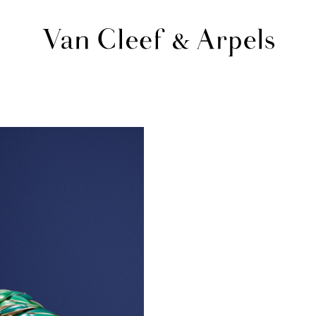
Van
Cleef
&
Arpels
梵
克
雅
宝