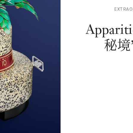
APPARI
EXTRA
DES
BAIES
Apparit
秘境”自
械装
-
秘境