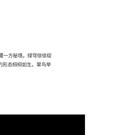
恰似隐藏一方秘境。绿穹徐徐绽
的形态栩栩如生。翠鸟举