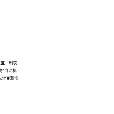
为珠宝、制表
野秘境”自动机
ls梵克雅宝