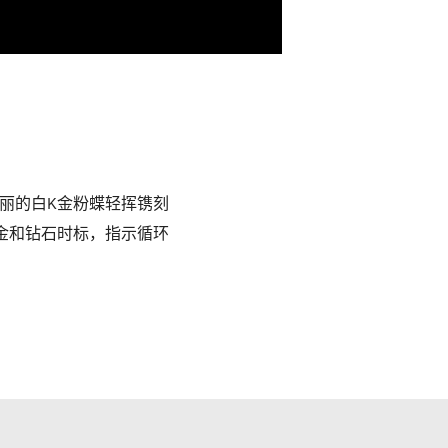
丽的白K金粉蝶轻挥镌刻
金和钻石时标，指示循环