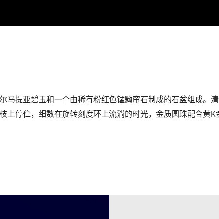
尔马提亚碧玉和一个由稀有粉红色锰黝帘石制成的石盆组成。
清
枝上停伫，细数在旋转刻度环上流淌的时光，金质圆珠配合黄K