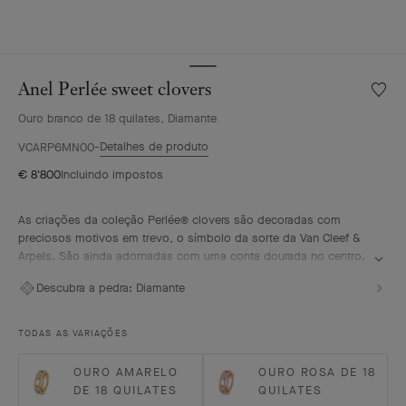
Anel Perlée sweet clovers
Lista
de
Ouro branco de 18 quilates, Diamante
desejo
Anel
Detalhes de produto
VCARP6MN00
Perlée
€ 8'800
Incluindo impostos
sweet
clover
As criações da coleção Perlée® clovers são decoradas com
preciosos motivos em trevo, o símbolo da sorte da Van Cleef &
Arpels. São ainda adornadas com uma conta dourada no centro.
Anel Perlée sweet Clovers, ouro branco de 18 quilates revestido a
Descubra a pedra:
Diamante
ródio, diamantes.
TODAS AS VARIAÇÕES
OURO AMARELO
OURO ROSA DE 18
DE 18 QUILATES
QUILATES