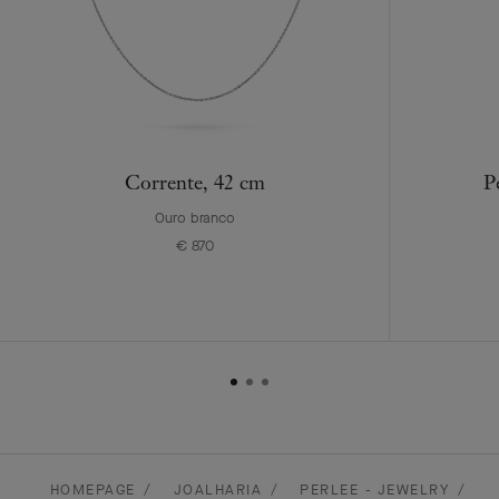
Corrente, 42 cm
P
Ouro branco
€ 870
HOMEPAGE
JOALHARIA
PERLEE - JEWELRY