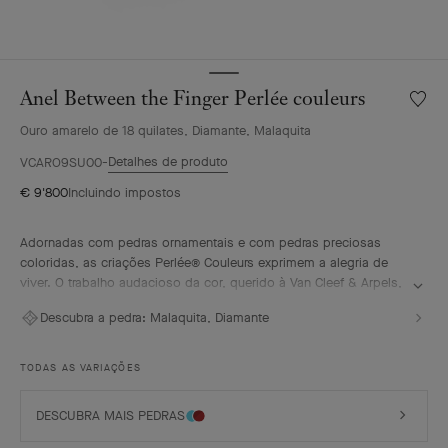
Anel Between the Finger Perlée couleurs
Lista
de
Ouro amarelo de 18 quilates, Diamante, Malaquita
desejo
Anel
Detalhes de produto
VCARO9SU00
Betwe
€ 9'800
Incluindo impostos
the
Finger
Perlée
Adornadas com pedras ornamentais e com pedras preciosas
couleu
coloridas, as criações Perlée® Couleurs exprimem a alegria de
viver. O trabalho audacioso da cor, querido à Van Cleef & Arpels,
reflete os valores positivos da Maison.
Descubra a pedra:
Malaquita, Diamante
Anel Between the Finger Perlée Couleurs, ouro amarelo de 18
quilates, malaquite, diamantes.
TODAS AS VARIAÇÕES
DESCUBRA MAIS PEDRAS