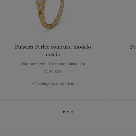
Pulseira Perlée couleurs, modelo
Pe
médio
Ouro amarelo , Diamante, Malaquita
€ 24'300
+2 variações de pedras