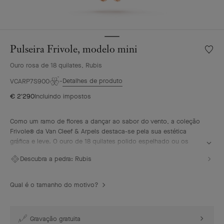
Pulseira Frivole, modelo mini
Lista
de
Ouro rosa de 18 quilates, Rubis
desejo
Pulseir
Detalhes de produto
VCARP7S900
Frivole
€ 2'290
Incluindo impostos
model
mini
Como um ramo de flores a dançar ao sabor do vento, a coleção
Frivole® da Van Cleef & Arpels destaca-se pela sua estética
gráfica e leve. O ouro de 18 quilates polido espelhado ou os
diamantes transmitem um brilho singular às suas pétalas em
Descubra a pedra:
Rubis
forma de coração.
Pulseira Frivole, modelo mini, ouro rosa de 18 quilates, rubi
Qual é o tamanho do motivo?
Gravação gratuita