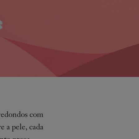
 redondos com
e a pele, cada
nto preza.