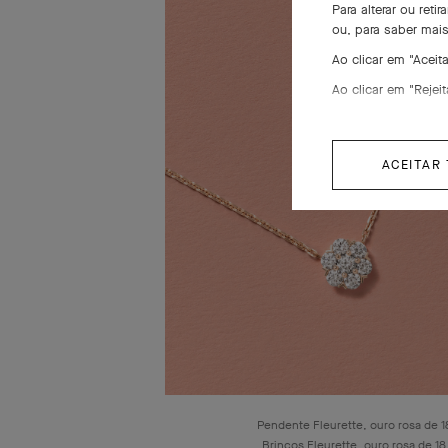
Para alterar ou ret
ou, para saber mai
Ao clicar em "Acei
Ao clicar em "Rejei
ACEITAR
Pendente Fleurette, ouro rosa de 1
Brincos Fleurette, ouro rosa de 18