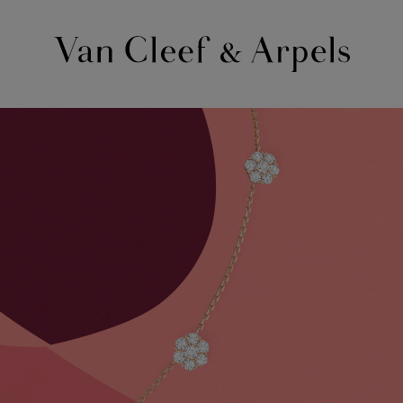
Página
inicial
Van
Cleef
&
Arpels