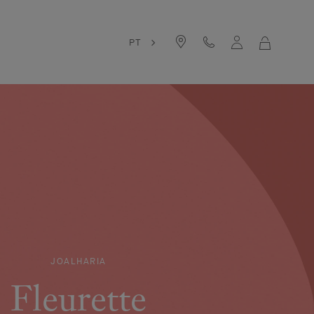
PT
O
MEU
CARRINH
DE
COMPRAS
JOALHARIA
Fleurette