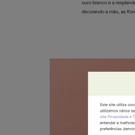
ouro branco e a resplan
decorando a mão, as flor
Este site utiliza c
utilizamos vários 
site Privacidade e
entender e melhorar
preferências demon