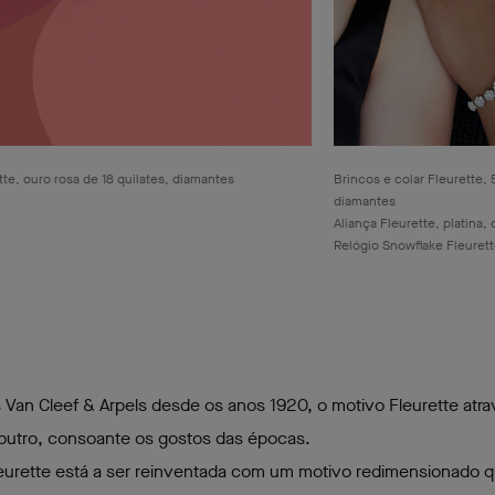
tte, ouro rosa de 18 quilates, diamantes
Brincos e colar Fleurette, 
diamantes
Aliança Fleurette, platina
Relógio Snowflake Fleurett
platina, diamantes
Van Cleef & Arpels desde os anos 1920, o motivo Fleurette atr
outro, consoante os gostos das épocas.
eurette está a ser reinventada com um motivo redimensionado q