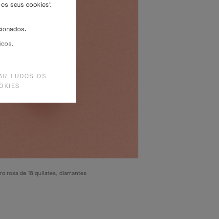
 os seus cookies",
cionados.
icos.
AR TUDOS OS
OKIES
ro rosa de 18 quilates, diamantes