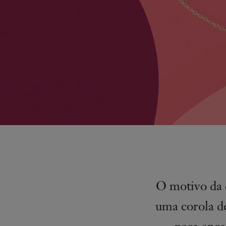
O motivo da 
uma corola d
peça enca