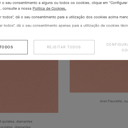
irar o seu consentimento a alguns ou todos os cookies, clique em "Configurar
s, consulte a nossa
Política de Cookies.
tar todos", dá o seu consentimento para a utilização dos cookies acima men
tar todos", dá o seu consentimento apenas para a utilização de cookies técn
CONFIGUR
 TODOS
REJEITAR TODOS
CO
Anel Fleurette, ou
8 quilates, diamantes
 quilates, diamantes