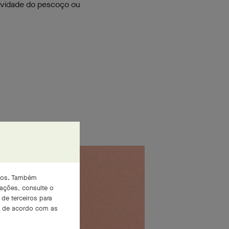
avidade do pescoço ou
iços. Também
mações, consulte o
de terceiros para
os de acordo com as