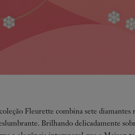
coleção Fleurette combina sete diamantes
eslumbrante.
Brilhando delicadamente sobr
rna a elegância intemporal que a Maison ta