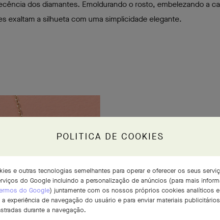
decência dos diamantes. Emoldurando o rosto, embelezando a c
es exaltam a silhueta com uma simplicidade elegante.
POLITICA DE COOKIES
ookies e outras tecnologias semelhantes para operar e oferecer os seus serv
serviços do Google incluindo a personalização de anúncios (para mais infor
 Termos do Google
) juntamente com os nossos próprios cookies analíticos e 
 a experiência de navegação do usuário e para enviar materiais publicitári
stradas durante a navegação.