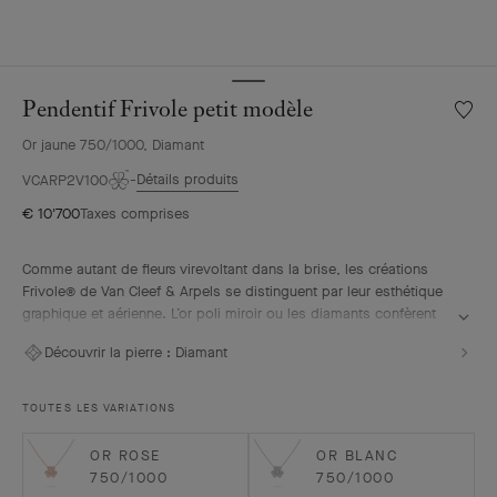
Pendentif Frivole petit modèle
Liste
de
Or jaune 750/1000, Diamant
souhai
Penden
Détails produits
VCARP2V100
Frivole
€ 10'700
Taxes comprises
petit
modèl
Comme autant de fleurs virevoltant dans la brise, les créations
Frivole® de Van Cleef & Arpels se distinguent par leur esthétique
graphique et aérienne. L’or poli miroir ou les diamants confèrent
aux pétales en forme de cœur un éclat unique.
Découvrir la pierre :
Diamant
Pendentif Frivole petit modèle, or jaune, diamants
TOUTES LES VARIATIONS
OR ROSE
OR BLANC
750/1000
750/1000