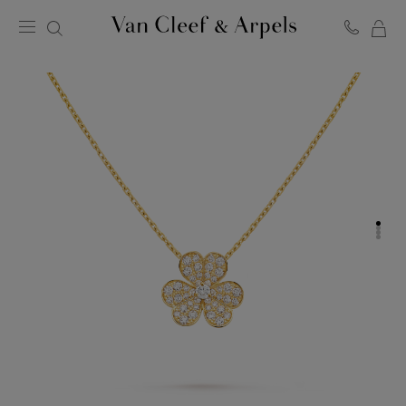
MO
Page
PA
d'accueil
de
Van
Cleef
&
Arpels