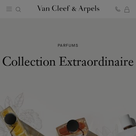
MO
Page
PA
d'accueil
de
Van
Cleef
PARFUMS
&
Arpels
Collection Extraordinaire