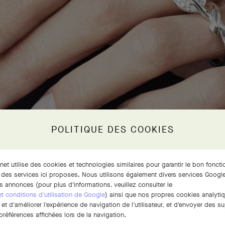
POLITIQUE DES COOKIES
rnet utilise des cookies et technologies similaires pour garantir le bon fonct
Bagues Entre les Doigts™ Lotus, or blanc, diamants
 des services ici proposes. Nous utilisons également divers services Google
s annonces (pour plus d'informations, veuillez consulter le
 et conditions d'utilisation de Google
) ainsi que nos propres cookies analytiq
t d'améliorer l'expérience de navigation de l'utilisateur, et d'envoyer des su
références affichées lors de la navigation.