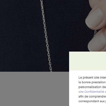
Le présent site Inte
la bonne prestation
personnalisation de
site Confidentialité
afin de comprendre e
correspondant aux p