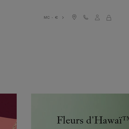
MC - €
MON
PANIER
Fleurs d'Hawaï