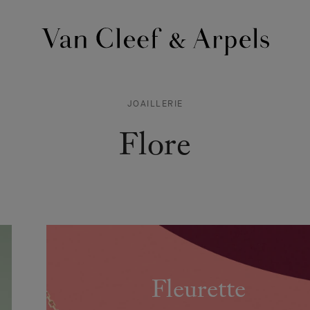
Page
d'accueil
de
JOAILLERIE
Van
Cleef
Flore
&
Arpels
Fleurette