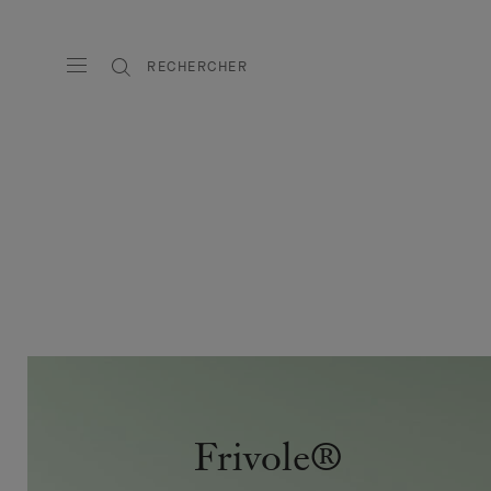
RECHERCHER
Flowerlace®
Frivole®