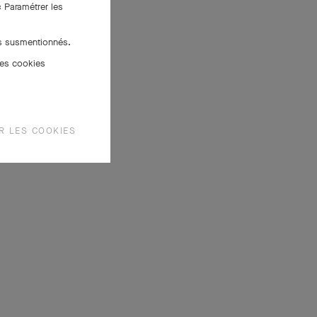
« Paramétrer les
es susmentionnés.
des cookies
R LES COOKIES