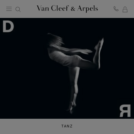
ME
Van
Cleef
WA
&
Arpels
Homepage
TANZ