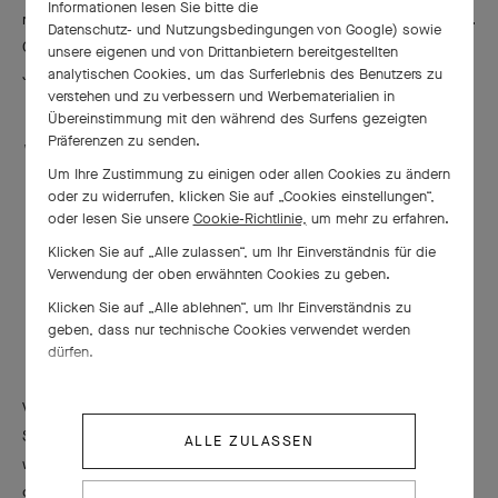
Informationen lesen Sie bitte die
nächste Dance Reflections by Van Cleef & Arpels Festival vom 4.
Datenschutz- und Nutzungsbedingungen von Google
) sowie
Oktober bis 16. November 2024 in Kyoto und Saitama - Tokio,
unsere eigenen und von Drittanbietern bereitgestellten
Japan, stattfinden.
analytischen Cookies, um das Surferlebnis des Benutzers zu
verstehen und zu verbessern und Werbematerialien in
Übereinstimmung mit den während des Surfens gezeigten
Präferenzen zu senden.
WEITERE INFORMATIONEN FINDEN SIE AUF DER WEBSITE
DANCE REFLECTIONS BY VAN CLEEF & ARPELS
Um Ihre Zustimmung zu einigen oder allen Cookies zu ändern
oder zu widerrufen, klicken Sie auf „Cookies einstellungen“,
oder lesen Sie unsere
Cookie-Richtlinie,
um mehr zu erfahren.
Klicken Sie auf „Alle zulassen“, um Ihr Einverständnis für die
Verwendung der oben erwähnten Cookies zu geben.
Van Cleef & Arpels und der Tanz:
Klicken Sie auf „Alle ablehnen“, um Ihr Einverständnis zu
ein Pas-de-deux
geben, dass nur technische Cookies verwendet werden
dürfen.
Van Cleef & Arpels hat sein Streben nach Perfektion mit einem
Sinn für Schönheit und Harmonie vereint und sich dabei immer
ALLE ZULASSEN
wieder von der Welt des Tanzes inspirieren lassen. Die Kunst
des Balletts verleiht den Schmuckkreationen und grazilen