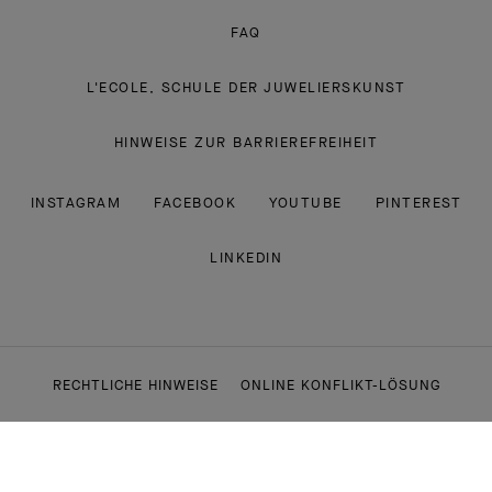
FAQ
L'ECOLE, SCHULE DER JUWELIERSKUNST
HINWEISE ZUR BARRIEREFREIHEIT
INSTAGRAM
FACEBOOK
YOUTUBE
PINTEREST
LINKEDIN
RECHTLICHE HINWEISE
ONLINE KONFLIKT-LÖSUNG
DATENSCHUTZRICHTLINIE
COOKIE-RICHTLINIE
VERKAUFSBEDINGUNGEN
CSR-RICHTLINIE