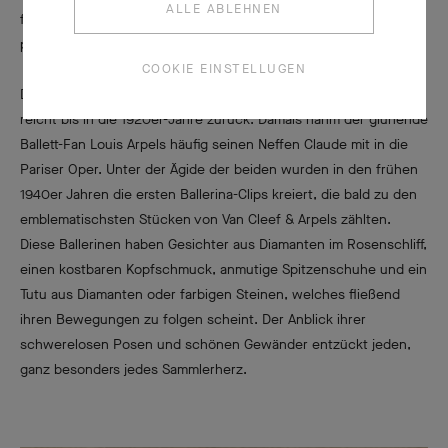
ALLE ABLEHNEN
femininen Figuren der Maison Anmut und eine bezaubernde,
poetische Ausstrahlung.
COOKIE EINSTELLUGEN
Die lange Verbindung zwischen Van Cleef & Arpels und dem Tanz
reicht bis in die 1920er-Jahre zurück. Damals nahm der glühende
Ballett-Fan Louis Arpels häufig seinen Neffen Claude mit in die
Pariser Oper. Unter der Ägide der beiden wurden in den frühen
1940er Jahren die ersten Ballerina-Clips kreiert, die bald zu den
emblematischsten Stücken von Van Cleef & Arpels zählten.
Diese Ballerinen haben Gesichter aus Diamanten im Rosenschliff,
einen kostbaren Kopfschmuck, anmutige Spitzenschuhe und ein
Tutu aus Diamanten oder farbigen Steinen, welches fließend
ihren Bewegungen zu folgen scheint. Der Anblick ihrer
schwerelosen Posen und schönen Gewänder entzückt jeden,
ganz besonders jedes Sammlerherz.