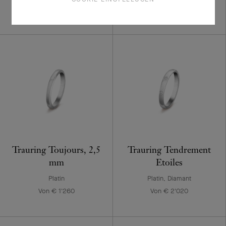
Von € 2'930
Trauring Toujours, 2,5
Trauring Tendrement
mm
Etoiles
Platin
Platin, Diamant
Von € 1'260
Von € 2'020