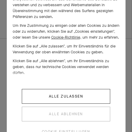
verstehen und zu verbessern und Werbematerialien in
Clovers
0,30 Karat EVVS2
Übereinstimmung mit den während des Surfens gezeigten
Weißgold, Diamant
Weißgold, Diamant
Präferenzen zu senden.
€ 5'700
Von € 4'250
Um Ihre Zustimmung zu einigen oder allen Cookies zu ändern
oder zu widerrufen, klicken Sie auf „Cookies einstellungen“,
oder lesen Sie unsere
Cookie-Richtlinie,
um mehr zu erfahren.
Klicken Sie auf „Alle zulassen“, um Ihr Einverständnis für die
Verwendung der oben erwähnten Cookies zu geben.
Klicken Sie auf „Alle ablehnen“, um Ihr Einverständnis zu
geben, dass nur technische Cookies verwendet werden
dürfen.
ALLE ZULASSEN
Trauring Romance, 2,1
Trauring Toujours
mm
Signature Etoiles,
ALLE ABLEHNEN
3 mm
Platin, Diamant
Von € 5'550
Platin, Diamant
COOKIE EINSTELLUGEN