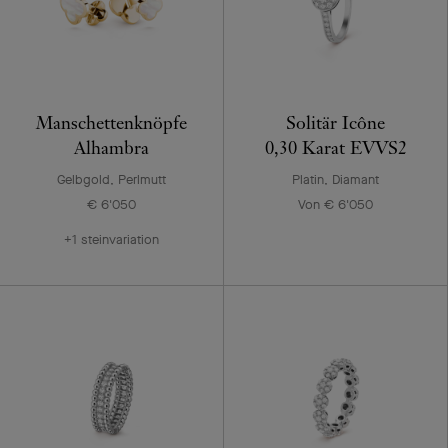
Manschettenknöpfe
Solitär Icône
Alhambra
0,30 Karat EVVS2
Gelbgold, Perlmutt
Platin, Diamant
€ 6'050
Von € 6'050
+1 steinvariation