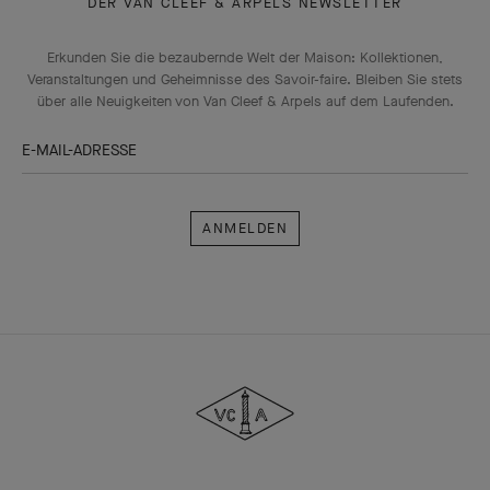
DER VAN CLEEF & ARPELS NEWSLETTER
Erkunden Sie die bezaubernde Welt der Maison: Kollektionen,
Veranstaltungen und Geheimnisse des Savoir-faire. Bleiben Sie stets
über alle Neuigkeiten von Van Cleef & Arpels auf dem Laufenden.
E-MAIL-ADRESSE
Anmelden
Van
Cleef
&
Arpels