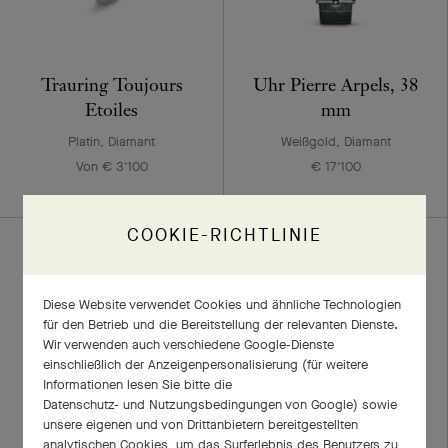
Trauring Toujours
Uhr Pierre Arpels, 38
Etoiles
mm
Platin, Diamant
Weißgold, Diamant
Von € 3'100
€ 17'100
COOKIE-RICHTLINIE
Diese Website verwendet Cookies und ähnliche Technologien
für den Betrieb und die Bereitstellung der relevanten Dienste.
Wir verwenden auch verschiedene Google-Dienste
einschließlich der Anzeigenpersonalisierung (für weitere
Informationen lesen Sie bitte die
Datenschutz- und Nutzungsbedingungen von Google
) sowie
unsere eigenen und von Drittanbietern bereitgestellten
Anhänger Perlée
Solitär Perlée
analytischen Cookies, um das Surferlebnis des Benutzers zu