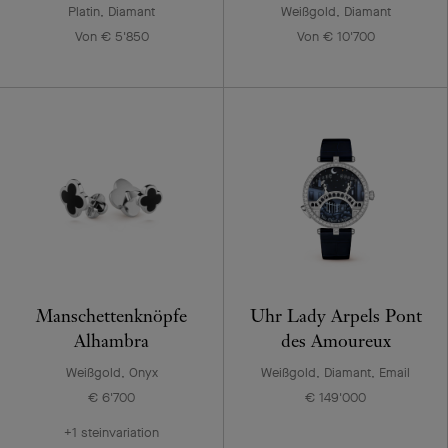
Platin, Diamant
Weißgold, Diamant
Von € 5'850
Von € 10'700
Manschettenknöpfe
Uhr Lady Arpels Pont
Alhambra
des Amoureux
Weißgold, Onyx
Weißgold, Diamant, Email
€ 6'700
€ 149'000
+1 steinvariation