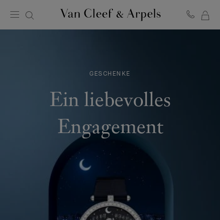
ME
Van
Cleef
WA
&
Arpels
Homepage
GESCHENKE
Ein liebevolles
Engagement