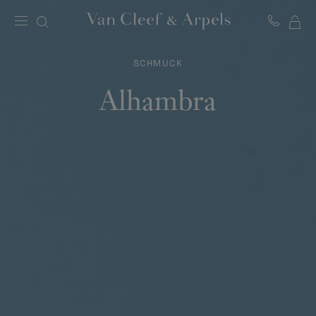
ME
Van
Cleef
WA
&
SCHMUCK
Arpels
Homepage
Alhambra