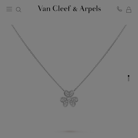
ME
Van
Cleef
WA
&
Arpels
Homepage