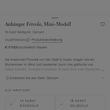
Anhänger Frivole, Mini-Modell
Meine
Wunsch
18 Karat Weißgold, Diamant
Anhän
Frivole
Produktbeschreibung
VCARP3W300
Mini-
€ 5'100
Einschließlich Steuern
Modell
Die Kreationen Frivole® von Van Cleef & Arpels wiegen wie ein
Blumenmeer im Wind und bestechen durch ihre grafische und
luftige Ästhetik. Hochglanz-poliertes 18 Karat Gold oder Diamanten
auf den herzförmigen Blütenblättern verleihen einen einzigartigen
Entdecken Sie den Stein:
Diamant
Glanz.
Anhänger Frivole, Mini-Modell, Rhodiniertes 18 Karat Weißgold,
ALLE VARIATIONEN
Diamanten
18 KARAT
18 KARAT
ROSÉGOLD
GELBGOLD