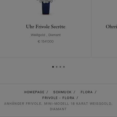
Uhr Frivole Secrète
Ohrri
Weißgold , Diamant
€ 154'000
HOMEPAGE
SCHMUCK
FLORA
FRIVOLE - FLORA
ANHÄNGER FRIVOLE, MINI-MODELL 18 KARAT WEISSGOLD, D
IAMANT