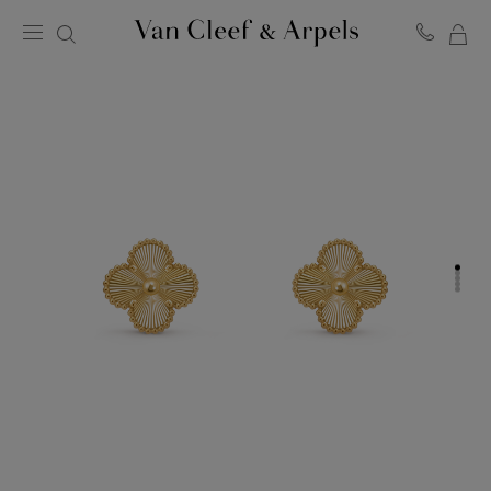
ME
Van
Cleef
WA
&
Arpels
Homepage