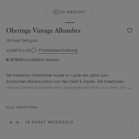
3D-ANSICHT
Ohrringe Vintage Alhambra
Meine
Wunsch
18 Karat Gelbgold
Ohrrin
Vintag
Produktbeschreibung
VCARP3JL00
Alhamb
€ 6'150
Einschließlich Steuern
Die Kollektion Alhambra® wurde im Laufe der Jahre zum
ikonischen Glückssymbol von Van Cleef & Arpels. Die Kreationen
Vintage Alhambra bleiben dem ursprünglichen Motiv aus dem Jahr
1968 treu und zeichnen sich durch ihre zeitlose Eleganz aus. Ihre
vom vierblättrigen Kleeblatt als Glückssymbol inspirierten Motive
sind mit einer zarten goldenen Perlenbordüre verziert und in
ALLE VARIATIONEN
verschiedensten Materialien ausgeführt.
Ohrringe Vintage Alhambra, guillochiertes 18 Karat Gelbgold.
18 KARAT WEISSGOLD