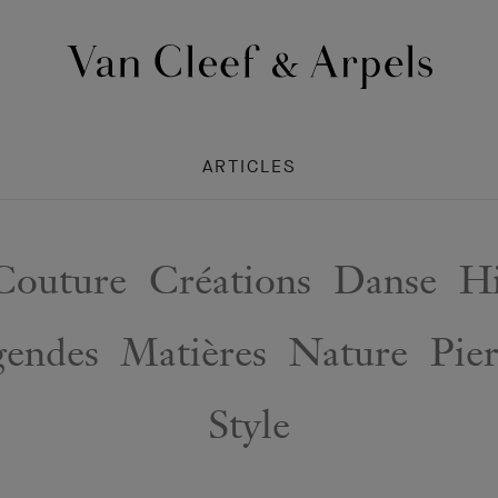
Page
d'accueil
de
ARTICLES
Van
Cleef
&
Arpels
Couture
Créations
Danse
Hi
gendes
Matières
Nature
Pier
Style