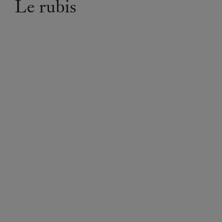
Le rubis
CRÉATIONS
iseau de 1971-1972, un