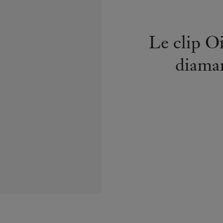
diaman
Les o