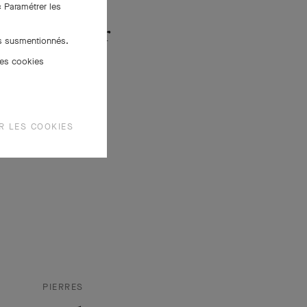
PIERRES
« Paramétrer les
Le saphir
es susmentionnés.
des cookies
R LES COOKIES
PIERRES