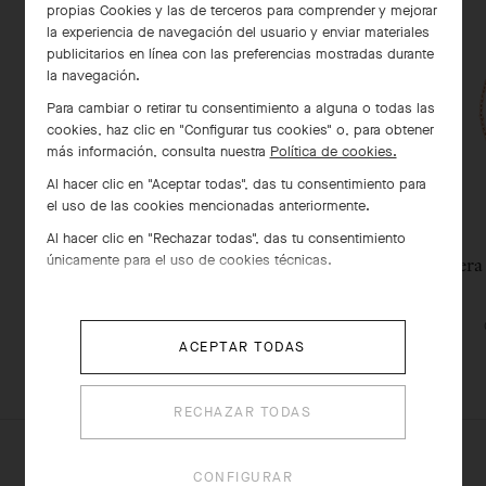
propias Cookies y las de terceros para comprender y mejorar
la experiencia de navegación del usuario y enviar materiales
publicitarios en línea con las preferencias mostradas durante
la navegación.
Para cambiar o retirar tu consentimiento a alguna o todas las
cookies, haz clic en "Configurar tus cookies" o, para obtener
más información, consulta nuestra
Política de cookies.
Al hacer clic en "Aceptar todas", das tu consentimiento para
el uso de las cookies mencionadas anteriormente.
Al hacer clic en "Rechazar todas", das tu consentimiento
únicamente para el uso de cookies técnicas.
Pulsera Lucky Spring, mariquita de
Pulsera
alas cerradas
Oro rosa , Cornalina, Ónice
ACEPTAR TODAS
€ 3'050
RECHAZAR TODAS
CONFIGURAR