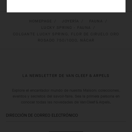
HOMEPAGE
JOYERÍA
FAUNA
LUCKY SPRING - FAUNA
COLGANTE LUCKY SPRING, FLOR DE CIRUELO ORO
ROSADO 750/1000, NÁCAR
LA NEWSLETTER DE VAN CLEEF & ARPELS
Explore el encantador mundo de nuestra Maison: colecciones,
eventos y secretos del savoir-faire. Sea la primera persona en
conocer todas las novedades de Van Cleef & Arpels.
DIRECCIÓN DE CORREO ELECTRÓNICO
Suscribirse