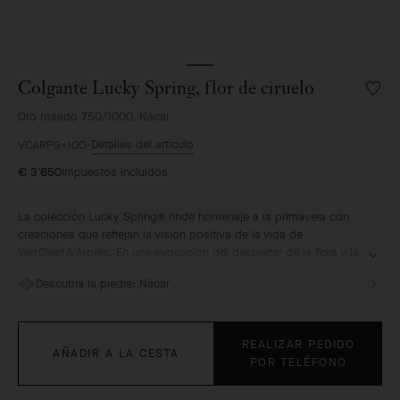
Colgante Lucky Spring, flor de ciruelo
Lista
de
Oro rosado 750/1000, Nácar
deseo
Colgan
Detalles del artículo
VCARP9X100
Lucky
€ 3'650
Impuestos incluidos
Spring
flor
de
La colección Lucky Spring® rinde homenaje a la primavera con
ciruelo
creaciones que reflejan la visión positiva de la vida de
Van Cleef & Arpels. En una evocación del despertar de la flora y la
fauna en una oleada de renovación, representa mariquitas o
Descubra la piedra:
Nácar
mariposas que revolotean alrededor de flores de ciruelo, brotes
de lirio de los valles y un delicado follaje.
Colgante Lucky Spring, flor de ciruelo, oro rosa, nácar.
REALIZAR PEDIDO
AÑADIR A LA CESTA
POR TELÉFONO