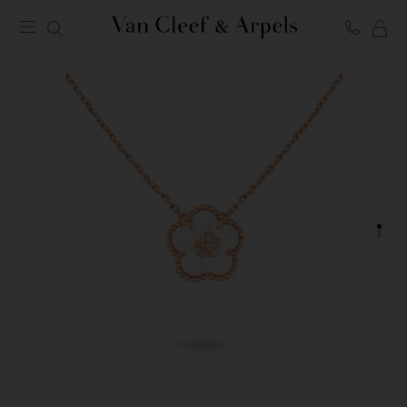
MI
Página
CE
de
inicio
de
Van
Cleef
&
Arpels