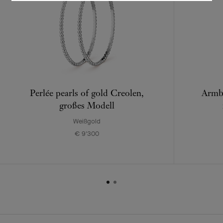
Perlée pearls of gold Creolen,
Armba
großes Modell
Weißgold
€ 9'300