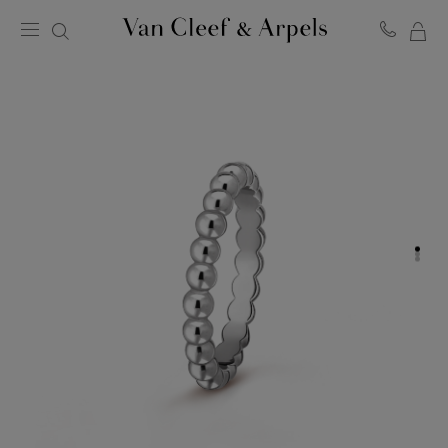
ME
Van
Cleef
WA
&
Arpels
Homepage