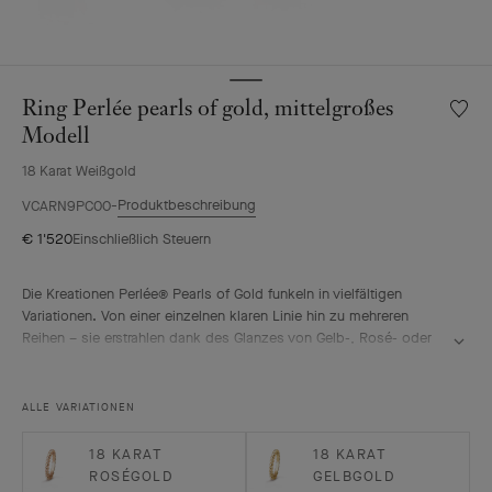
Ring Perlée pearls of gold, mittelgroßes
Meine
Wunsch
Modell
Ring
18 Karat Weißgold
Perlée
pearls
Produktbeschreibung
VCARN9PC00
of
€ 1'520
Einschließlich Steuern
gold,
mittel
Modell
Die Kreationen Perlée® Pearls of Gold funkeln in vielfältigen
Variationen. Von einer einzelnen klaren Linie hin zu mehreren
Reihen – sie erstrahlen dank des Glanzes von Gelb-, Rosé- oder
Weißgold.
Ring Perlée pearls of gold, mittelgroßes Modell, Rhodiniertes 18
ALLE VARIATIONEN
Karat Weißgold.
18 KARAT
18 KARAT
ROSÉGOLD
GELBGOLD