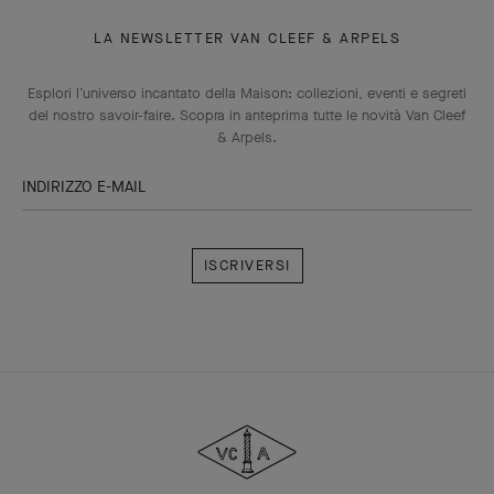
LA NEWSLETTER VAN CLEEF & ARPELS
Esplori l’universo incantato della Maison: collezioni, eventi e segreti
del nostro savoir-faire. Scopra in anteprima tutte le novità Van Cleef
& Arpels.
INDIRIZZO E-MAIL
Iscriversi
Van
Cleef
&
Arpels