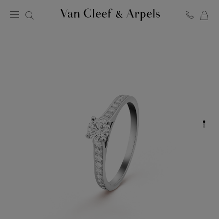
LA
Homepage
MI
Van
SH
Cleef
BA
&
Arpels