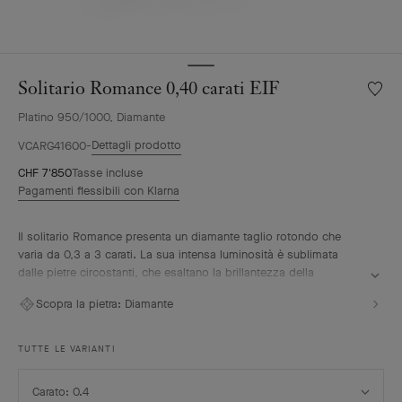
Solitario Romance 0,40 carati EIF
Wishlis
Solitar
Platino 950/1000, Diamante
Roman
0,40
Dettagli prodotto
VCARG41600
carati
CHF 7'850
Tasse incluse
EIF
Pagamenti flessibili con Klarna
Il solitario Romance presenta un diamante taglio rotondo che
varia da 0,3 a 3 carati. La sua intensa luminosità è sublimata
dalle pietre circostanti, che esaltano la brillantezza della
creazione. Le pietre preziose vengono selezionate secondo i
Scopra la pietra:
Diamante
criteri più rigorosi, da D a E per il colore, e da IF a VVS per la
purezza, in linea con la tradizione di eccellenza di
Van Cleef & Arpels. Il solitario si abbina alla perfezione alla fede
TUTTE LE VARIANTI
nuziale Romance della Maison, dando vita a un duo radioso.
Seleziona
Carato: 0.4
Carato