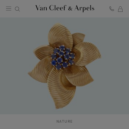
MO
Page
PA
d'accueil
de
Van
Cleef
&
Arpels
NATURE