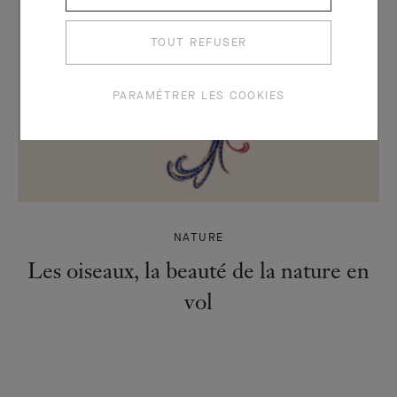
TOUT REFUSER
PARAMÉTRER LES COOKIES
NATURE
Les oiseaux, la beauté de la nature en
vol