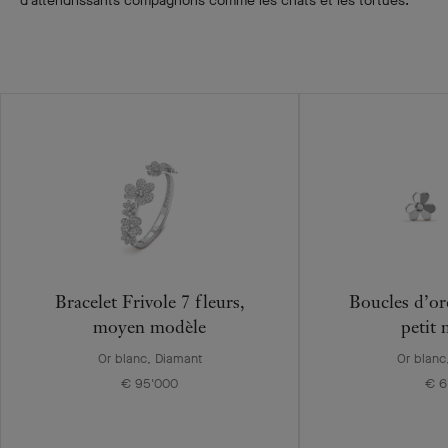
d’attendrissants compagnons comme les chats et les tortues.
Bracelet Frivole 7 fleurs,
Boucles d’ore
moyen modèle
petit
Or blanc, Diamant
Or blanc
€ 95'000
€ 6