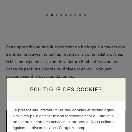
Cette approche se traduit également en horlogerie à travers des
montres narratives incitant au rêve et à la contemplation. Ainsi,
la Maison exprime sa vision de la Nature Enchantée avec une
danse de papillons colorés ou d’oiseaux en vol, indiquant
gracieusement le passage du temps.
POLITIQUE DES COOKIES
Le présent site Internet utilise des cookies et technologies
similaires pour garantir le bon fonctionnement du Site et la
bonne prestation des services ici proposes. Nous utilisons
également divers services Google y compris la