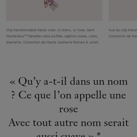
Clip transformable Italian rose, or blanc, or rose, Serti
Vue du clip trans
Mystérieux™ Navette rubis suiffés, saphirs roses, rubis,
Collection de Hau
diamants. Collection de Haute Joaillerie Romeo & Juliet.
« Qu’y a-t-il dans un nom
? Ce que l’on appelle une
rose
Avec tout autre nom serait
aussi suave » *