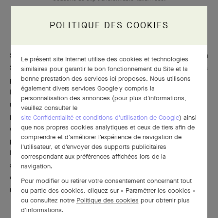
POLITIQUE DES COOKIES
Savoir-faire emblématique de Van Cleef & Arpels, la technique du
Le présent site Internet utilise des cookies et technologies
Serti Mystérieux™ consiste à dissimuler le métal sous les pierres
similaires pour garantir le bon fonctionnement du Site et la
bonne prestation des services ici proposes. Nous utilisons
précieuses pour mettre en valeur leur couleur et leur éclat
également divers services Google y compris la
Les pierres – rubis, saphirs, émeraudes ou diamants – taillées en
personnalisation des annonces (pour plus d'informations,
navettes suiffées, sont maintenues grâce à une structure à
veuillez consulter le
plusieurs niveaux où chacune prend place dans une alvéole en
site Confidentialité et conditions d'utilisation de Google
) ainsi
que nos propres cookies analytiques et ceux de tiers afin de
or. Extrêmement exigeant du point de vue de la sélection des
comprendre et d'améliorer l'expérience de navigation de
pierres, comme du travail de lapidage et de joaillerie, le Serti
l'utilisateur, et d'envoyer des supports publicitaires
Mystérieux™ Navette n’a été utilisé que sept fois depuis 2006,
correspondant aux préférences affichées lors de la
afin de recréer le corps d’un poisson, le plumage d’un oiseau,
navigation.
des cônes de pommes de pin ou encore aujourd’hui la fleur
Pour modifier ou retirer votre consentement concernant tout
rouge du clip Italian rose..
ou partie des cookies, cliquez sur « Paramétrer les cookies »
ou consultez notre
Politique des cookies
pour obtenir plus
d’informations.