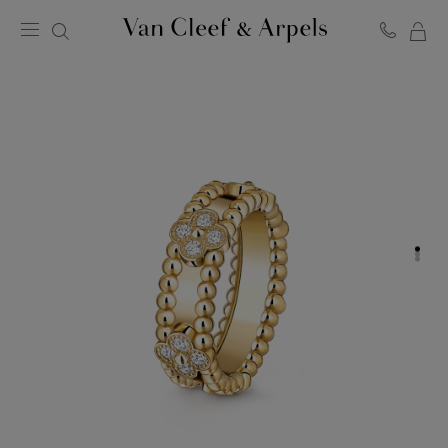
MO
Page
PA
d'accueil
de
Van
Cleef
&
Arpels