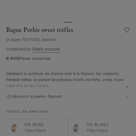
Bague Perlée sweet trèfles
Liste
de
Or jaune 750/1000, Diamant
souhai
Bague
Détails produits
VCARPJMZ00
Perlée
€ 8'200
Taxes comprises
sweet
trèfles
Célébrant le symbole de chance cher à la Maison, les créations
Perlée® trèfles se parent de précieux motifs de trèfle, ornés d’une
perle d’or en leur centre.
Bague Perlée sweet trèfles, or jaune, diamants
Découvrir la pierre :
Diamant
TOUTES LES VARIATIONS
OR ROSE
OR BLANC
750/1000
750/1000