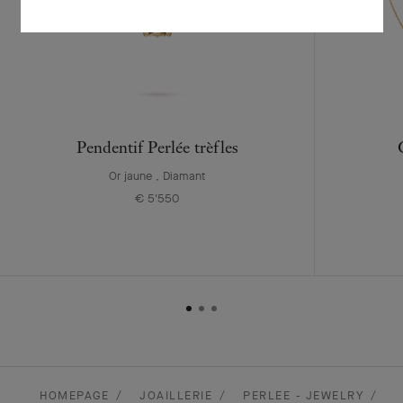
Pendentif Perlée trèfles
Or jaune , Diamant
€ 5'550
HOMEPAGE
JOAILLERIE
PERLEE - JEWELRY