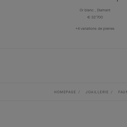
Or blanc , Diamant
€ 32'700
+4 variations de pierres
HOMEPAGE
JOAILLERIE
FAU