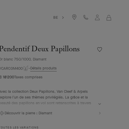
BE
MON
PANIER
Pendentif Deux Papillons
Liste
de
Or blanc 750/1000, Diamant
souhaits
Pendentif
Détails produits
VCARO3M400
Deux
€ 18'200
Taxes comprises
Papillons
Avec la collection Deux Papillons, Van Cleef & Arpels
explore l’un de ses thèmes privilégiés. La grâce et la
beauté des papillons en vol sont retranscrites à travers
des pièces associant couleur et asymétrie.
Découvrir la pierre :
Diamant
Pendentif Deux Papillons, or blanc, diamants.
TOUTES LES VARIATIONS