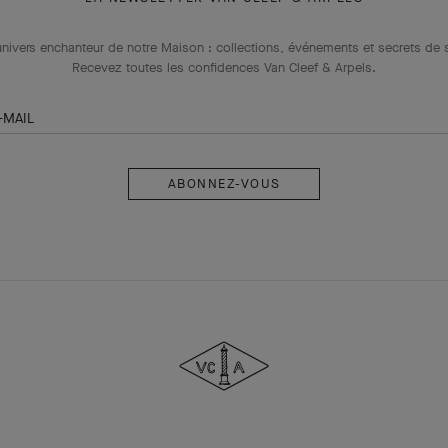
univers enchanteur de notre Maison : collections, événements et secrets de s
Recevez toutes les confidences Van Cleef & Arpels​.
-MAIL
Abonnez-
vous
Van
Cleef
&
Arpels