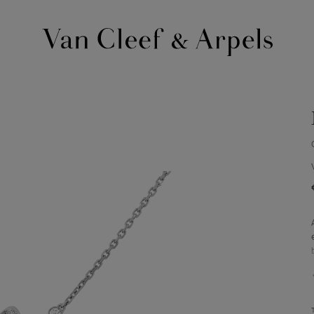
Page
d'accueil
de
Van
Cleef
&
Arpels