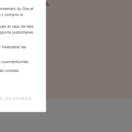
printemps.
ionnement du Site et
 y compris la
ues et ceux de tiers
pports publicitaires
« Paramétrer les
es susmentionnés.
des cookies
R LES COOKIES