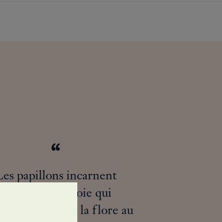
Les papillons incarnent
l'énergie et la joie qui
ent la faune et la flore au