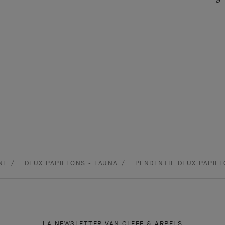
NE
DEUX PAPILLONS - FAUNA
PENDENTIF DEUX PAPIL
LA NEWSLETTER VAN CLEEF & ARPELS