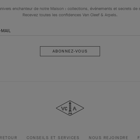
univers enchanteur de notre Maison : collections, événements et secrets de s
Recevez toutes les confidences Van Cleef & Arpels​.
-MAIL
Abonnez-
vous
Van
Cleef
&
Arpels
 RETOUR
CONSEILS ET SERVICES
NOUS REJOINDRE