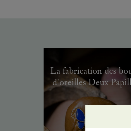
La fabrication des bo
d'oreilles Deux Papil