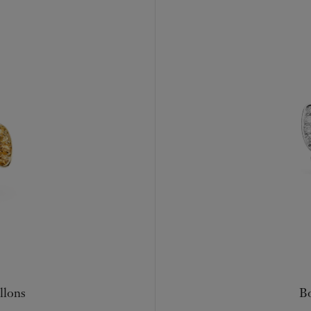
llons
Bo