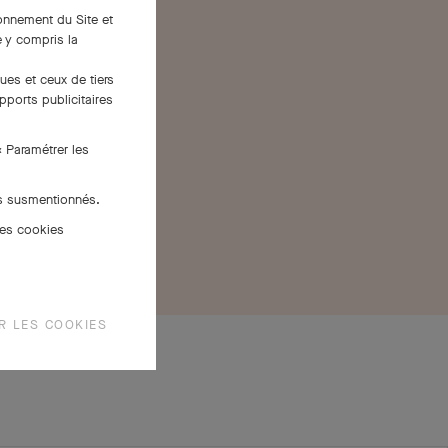
ionnement du Site et
 y compris la
ues et ceux de tiers
pports publicitaires
« Paramétrer les
es susmentionnés.
des cookies
R LES COOKIES