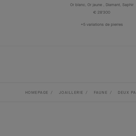
Or blanc, Or jaune , Diamant, Saphir
€ 28'300
+5 variations de pierres
HOMEPAGE
JOAILLERIE
FAUNE
DEUX PA