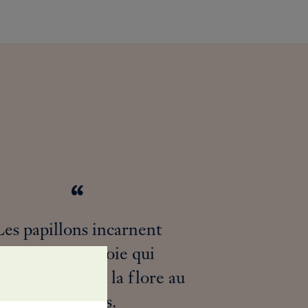
Les papillons incarnent
l'énergie et la joie qui
ent la faune et la flore au
printemps.