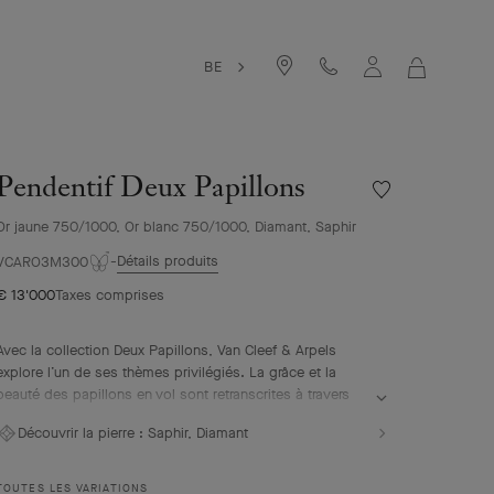
BE
MON
PANIER
Pendentif Deux Papillons
Liste
de
Or jaune 750/1000, Or blanc 750/1000, Diamant, Saphir
souhaits
Pendentif
Détails produits
VCARO3M300
Deux
€ 13'000
Taxes comprises
Papillons
Avec la collection Deux Papillons, Van Cleef & Arpels
explore l’un de ses thèmes privilégiés. La grâce et la
beauté des papillons en vol sont retranscrites à travers
des pièces associant couleur et asymétrie.
Découvrir la pierre :
Saphir, Diamant
Pendentif Deux Papillons, or jaune, saphirs jaunes, or
blanc, diamants.
TOUTES LES VARIATIONS