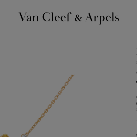
Page
d'accueil
de
Van
Cleef
&
Arpels