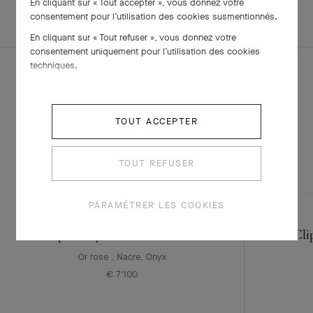
EXPLOREZ
En cliquant sur « Tout accepter », vous donnez votre
PARURE
D'AUTRES
consentement pour l’utilisation des cookies susmentionnés.
CRÉATIONS
En cliquant sur « Tout refuser », vous donnez votre
consentement uniquement pour l’utilisation des cookies
techniques.
TOUT ACCEPTER
TOUT REFUSER
PARAMÉTRER LES COOKIES
Clip Lucky Animals Colombe
Cli
Or rose , Nacre, Onyx
€ 7'100