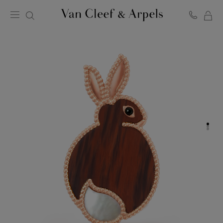
MO
Page
PA
d'accueil
de
Van
Cleef
&
Arpels