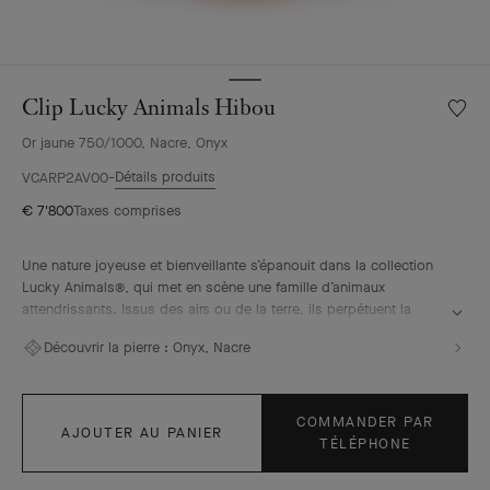
Clip Lucky Animals Hibou
Liste
de
Or jaune 750/1000, Nacre, Onyx
souhai
Clip
Détails produits
VCARP2AV00
Lucky
€ 7'800
Taxes comprises
Animal
Hibou
Une nature joyeuse et bienveillante s’épanouit dans la collection
Lucky Animals®, qui met en scène une famille d’animaux
attendrissants. Issus des airs ou de la terre, ils perpétuent la
tradition du bestiaire Van Cleef & Arpels, illustrée à partir des
Découvrir la pierre :
Onyx, Nacre
années 1950 par les créations ludiques de « la boutique ». Au
sein de la collection, des clips prennent vie, associant or, nacre
et pierres ornementales. Telle une signature de la Maison, le
contour perlé vient souligner leurs courbes avec élégance.
COMMANDER PAR
AJOUTER AU PANIER
TÉLÉPHONE
Clip Lucky Animals Hibou, or jaune, nacres, onyx.