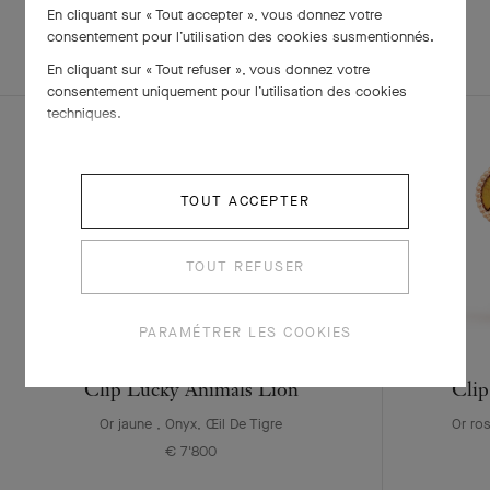
En cliquant sur « Tout accepter », vous donnez votre
EXPLOREZ
consentement pour l’utilisation des cookies susmentionnés.
PARURE
D'AUTRES
CRÉATIONS
En cliquant sur « Tout refuser », vous donnez votre
consentement uniquement pour l’utilisation des cookies
techniques.
TOUT ACCEPTER
TOUT REFUSER
PARAMÉTRER LES COOKIES
Clip Lucky Animals Lion
Clip
Or jaune , Onyx, Œil De Tigre
Or ros
€ 7'800