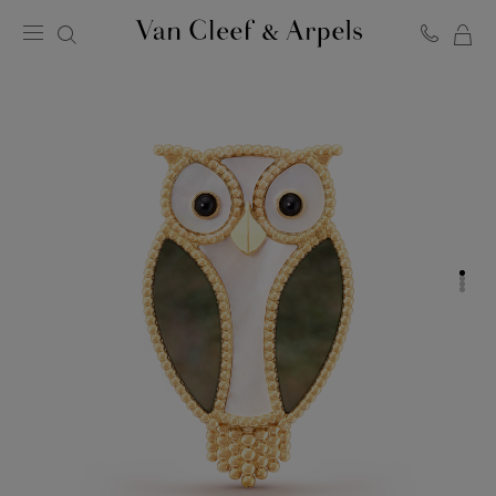
MO
Page
PA
d'accueil
de
Van
Cleef
&
Arpels