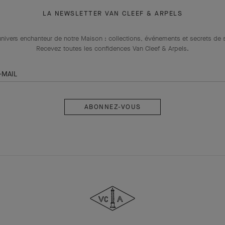
LA NEWSLETTER VAN CLEEF & ARPELS
univers enchanteur de notre Maison : collections, événements et secrets de s
Recevez toutes les confidences Van Cleef & Arpels​.
-MAIL
Abonnez-
vous
Van
Cleef
&
Arpels