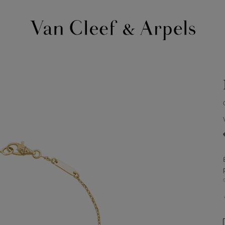
Page
d'accueil
de
Van
Cleef
&
Arpels