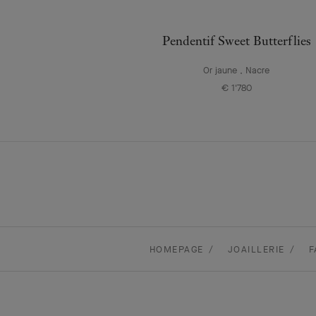
Pendentif Sweet Butterflies
Or jaune , Nacre
€ 1'780
HOMEPAGE
JOAILLERIE
F