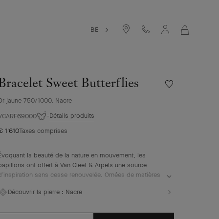
BE
MON
PANIER
Bracelet Sweet Butterflies
Liste
de
Or jaune 750/1000, Nacre
souhaits
Bracelet
Détails produits
VCARF69000
Sweet
€ 1'610
Taxes comprises
Butterflies
Évoquant la beauté de la nature en mouvement, les
papillons ont offert à Van Cleef & Arpels une source
d’inspiration sans cesse renouvelée. Ornées de matières
précieuses, ces créations joaillères symbolisent la
Découvrir la pierre :
Nacre
légèreté, l’élégance et la féminité.
Bracelet Sweet Butterflies, or jaune, nacre blanche