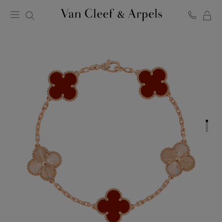
MO
Page
PA
d'accueil
de
Van
Cleef
&
Arpels