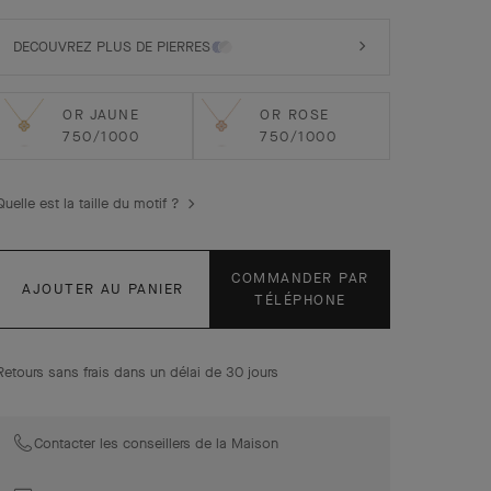
Pendentif Vintage Alhambra, or blanc, diamants.
DECOUVREZ PLUS DE PIERRES
OR JAUNE
OR ROSE
750/1000
750/1000
Quelle est la taille du motif ?
COMMANDER PAR
AJOUTER AU PANIER
TÉLÉPHONE
Retours sans frais dans un délai de 30 jours
Contacter les conseillers de la Maison