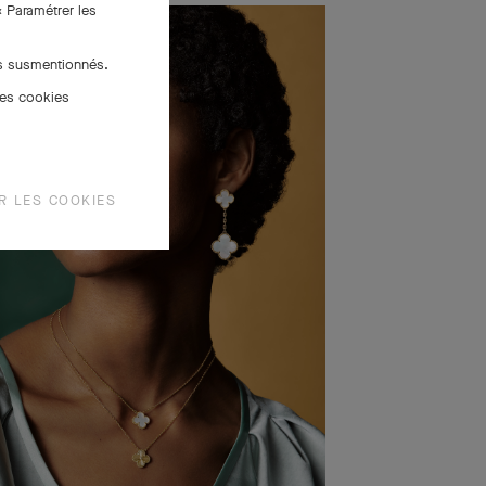
« Paramétrer les
es susmentionnés.
des cookies
R LES COOKIES