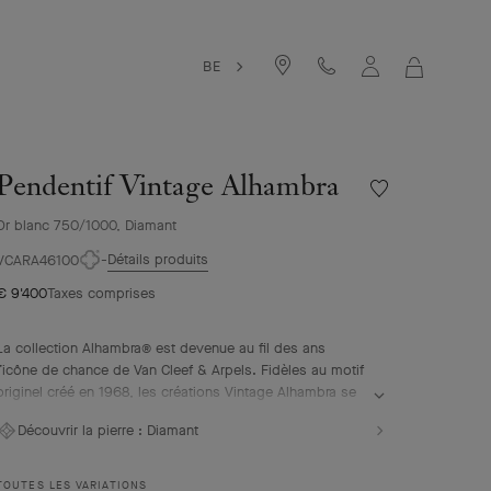
BE
MON
PANIER
Pendentif Vintage Alhambra
Liste
de
Or blanc 750/1000, Diamant
souhaits
Pendentif
Détails produits
VCARA46100
Vintage
€ 9'400
Taxes comprises
Alhambra
La collection Alhambra® est devenue au fil des ans
l’icône de chance de Van Cleef & Arpels. Fidèles au motif
originel créé en 1968, les créations Vintage Alhambra se
distinguent par leur élégance intemporelle. Inspirés du
Découvrir la pierre :
Diamant
trèfle à quatre feuilles, les motifs symboles de chance
s’ornent d’un délicat contour de perles d’or et mettent en
avant une large proposition de matières.
TOUTES LES VARIATIONS