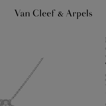
Page
d'accueil
de
Van
Cleef
&
Arpels